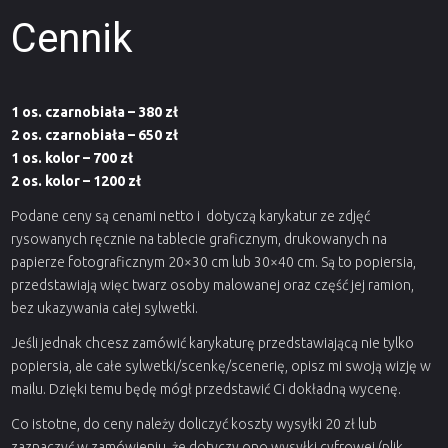
Cennik
1 os. czarnobiała – 380 zł
2 os. czarnobiała – 650 zł
1 os. kolor – 700 zł
2 os. kolor – 1200 zł
Podane ceny są cenami netto i dotyczą karykatur ze zdjęć
rysowanych ręcznie na tablecie graficznym, drukowanych na
papierze fotograficznym 20×30 cm lub 30×40 cm. Są to popiersia,
przedstawiają więc twarz osoby malowanej oraz część jej ramion,
bez ukazywania całej sylwetki.
Jeśli jednak chcesz zamówić karykaturę przedstawiającą nie tylko
popiersia, ale całe sylwetki/scenkę/scenerię, opisz mi swoją wizję w
mailu. Dzięki temu będę mógł przedstawić Ci dokładną wycenę.
Co istotne, do ceny należy doliczyć koszty wysyłki 20 zł lub
zaznaczyć w zamówieniu, że dotyczy ono wysyłki cyfrowej (plik