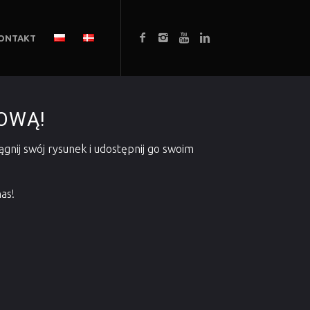
ONTAKT
OWĄ!
gnij swój rysunek i udostępnij go swoim
as!