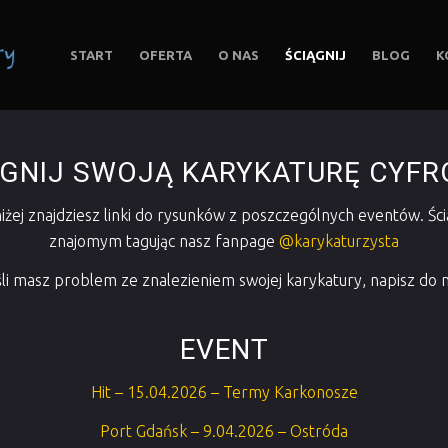
START
OFERTA
O NAS
ŚCIĄGNIJ
BLOG
K
ĄGNIJ SWOJĄ KARYKATURĘ CYFR
żej znajdziesz linki do rysunków z poszczególnych eventów. Ścią
znajomym tagując nasz fanpage
@karykaturzysta
śli masz problem ze znalezieniem swojej karykatury, napisz do n
EVENT
Hit – 15.04.2026 – Termy Karkonosze
Port Gdańsk – 9.04.2026 – Ostróda